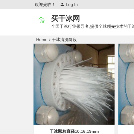
欢迎光临！
Log In
买干冰网
全国干冰行业领导者,提供全球领先技术的干
Home
干冰清洗阶段
干冰颗粒直径10,16,19mm