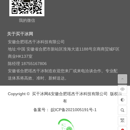
我的微信
关于买干冰网
安徽合肥瑶杰干冰科技有限公司
地址:中国 安徽省合肥市新站区淮海大道1188号京商商贸城F区
商业HK137室
陈经理 18755167806
安徽省合肥瑶杰干冰制造欢迎您来厂或来电洽谈合作。专业配
送体系将高效、准时、新鲜送达。
Copyright © 买干冰网&安徽合肥瑶杰干冰科技有限公司 版权所
有
备案号： 皖ICP备2021005191号-1
繁