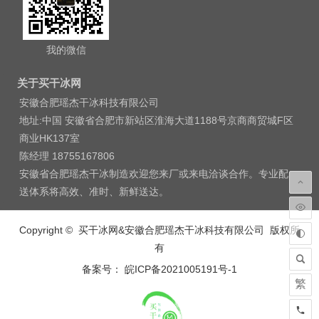
我的微信
关于买干冰网
安徽合肥瑶杰干冰科技有限公司
地址:中国 安徽省合肥市新站区淮海大道1188号京商商贸城F区
商业HK137室
陈经理 18755167806
安徽省合肥瑶杰干冰制造欢迎您来厂或来电洽谈合作。专业配
送体系将高效、准时、新鲜送达。
Copyright © 买干冰网&安徽合肥瑶杰干冰科技有限公司 版权所
有
备案号： 皖ICP备2021005191号-1
繁