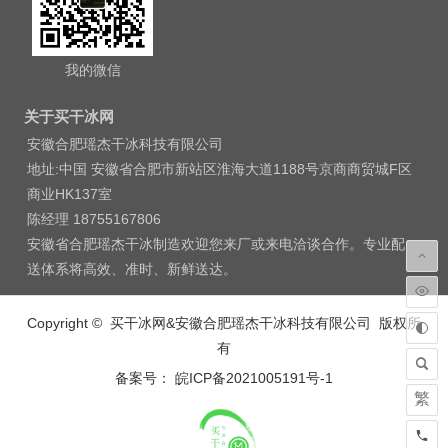
我的微信
关于买干冰网
安徽合肥瑶杰干冰科技有限公司
地址:中国 安徽省合肥市新站区淮海大道1188号京商商贸城F区
商业HK137室
陈经理 18755167806
安徽省合肥瑶杰干冰制造欢迎您来厂或来电洽谈合作。专业配
送体系将高效、准时、新鲜送达。
Copyright © 买干冰网&安徽合肥瑶杰干冰科技有限公司 版权所
有
备案号： 皖ICP备2021005191号-1
繁