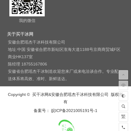
我的微信
关于买干冰网
安徽合肥瑶杰干冰科技有限公司
地址:中国 安徽省合肥市新站区淮海大道1188号京商商贸城F区
商业HK137室
陈经理 18755167806
安徽省合肥瑶杰干冰制造欢迎您来厂或来电洽谈合作。专业配
送体系将高效、准时、新鲜送达。
Copyright © 买干冰网&安徽合肥瑶杰干冰科技有限公司 版权所
有
备案号： 皖ICP备2021005191号-1
繁