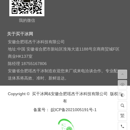
我的微信
关于买干冰网
安徽合肥瑶杰干冰科技有限公司
地址:中国 安徽省合肥市新站区淮海大道1188号京商商贸城F区
商业HK137室
陈经理 18755167806
安徽省合肥瑶杰干冰制造欢迎您来厂或来电洽谈合作。专业配
送体系将高效、准时、新鲜送达。
Copyright © 买干冰网&安徽合肥瑶杰干冰科技有限公司 版权所
有
备案号： 皖ICP备2021005191号-1
繁