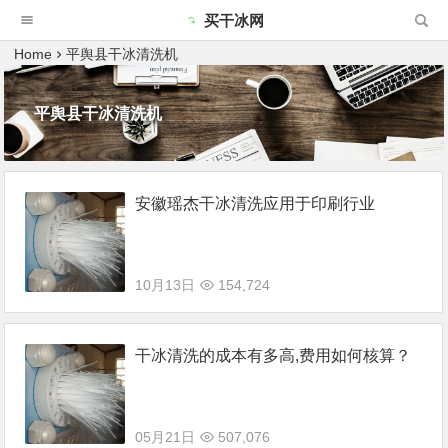
买干冰网
Home
平舆县干冰清洗机
平舆县干冰清洗机
安徽瑶杰干冰清洗应用于印刷行业
10月13日
154,724
干冰清洗的成本有多高,费用如何核算？
05月21日
507,076