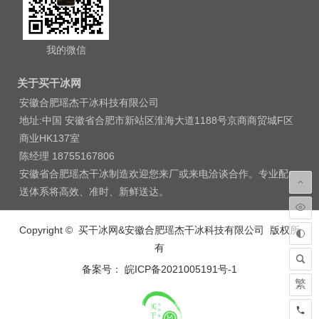
我的微信
关于买干冰网
安徽合肥瑶杰干冰科技有限公司
地址:中国 安徽省合肥市新站区淮海大道1188号京商商贸城F区
商业HK137室
陈经理 18755167806
安徽省合肥瑶杰干冰制造欢迎您来厂或来电洽谈合作。专业配
送体系将高效、准时、新鲜送达。
Copyright © 买干冰网&安徽合肥瑶杰干冰科技有限公司 版权所
有
备案号： 皖ICP备2021005191号-1
繁