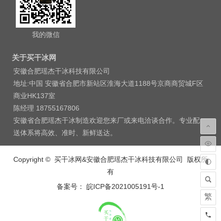
我的微信
关于买干冰网
安徽合肥瑶杰干冰科技有限公司
地址:中国 安徽省合肥市新站区淮海大道1188号京商商贸城F区
商业HK137室
陈经理 18755167806
安徽省合肥瑶杰干冰制造欢迎您来厂或来电洽谈合作。专业配
送体系将高效、准时、新鲜送达。
Copyright © 买干冰网&安徽合肥瑶杰干冰科技有限公司 版权所
有
备案号： 皖ICP备2021005191号-1
繁