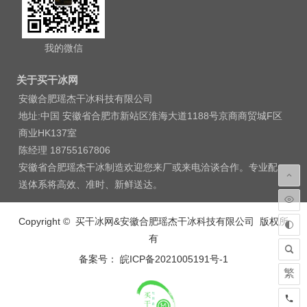
我的微信
关于买干冰网
安徽合肥瑶杰干冰科技有限公司
地址:中国 安徽省合肥市新站区淮海大道1188号京商商贸城F区
商业HK137室
陈经理 18755167806
安徽省合肥瑶杰干冰制造欢迎您来厂或来电洽谈合作。专业配
送体系将高效、准时、新鲜送达。
Copyright © 买干冰网&安徽合肥瑶杰干冰科技有限公司 版权所
有
备案号： 皖ICP备2021005191号-1
繁