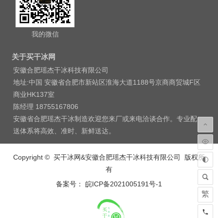
我的微信
关于买干冰网
安徽合肥瑶杰干冰科技有限公司
地址:中国 安徽省合肥市新站区淮海大道1188号京商商贸城F区
商业HK137室
陈经理 18755167806
安徽省合肥瑶杰干冰制造欢迎您来厂或来电洽谈合作。专业配
送体系将高效、准时、新鲜送达。
Copyright © 买干冰网&安徽合肥瑶杰干冰科技有限公司 版权所
有
备案号： 皖ICP备2021005191号-1
繁