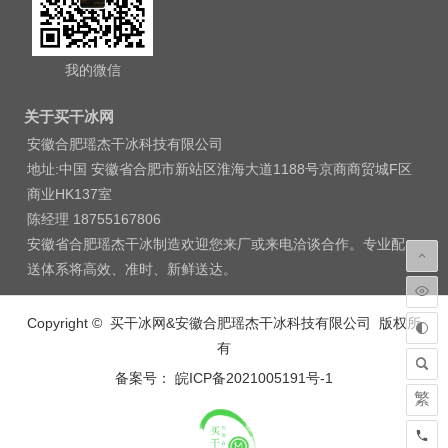
我的微信
关于买干冰网
安徽合肥瑶杰干冰科技有限公司
地址:中国 安徽省合肥市新站区淮海大道1188号京商商贸城F区
商业HK137室
陈经理 18755167806
安徽省合肥瑶杰干冰制造欢迎您来厂或来电洽谈合作。专业配
送体系将高效、准时、新鲜送达。
Copyright © 买干冰网&安徽合肥瑶杰干冰科技有限公司 版权所
有
备案号： 皖ICP备2021005191号-1
繁