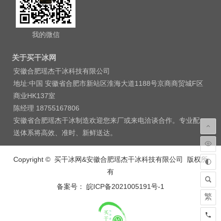
我的微信
关于买干冰网
安徽合肥瑶杰干冰科技有限公司
地址:中国 安徽省合肥市新站区淮海大道1188号京商商贸城F区
商业HK137室
陈经理 18755167806
安徽省合肥瑶杰干冰制造欢迎您来厂或来电洽谈合作。专业配
送体系将高效、准时、新鲜送达。
Copyright © 买干冰网&安徽合肥瑶杰干冰科技有限公司 版权所
有
备案号： 皖ICP备2021005191号-1
繁