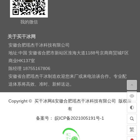
我的微信
关于买干冰网
安徽合肥瑶杰干冰科技有限公司
地址:中国 安徽省合肥市新站区淮海大道1188号京商商贸城F区
商业HK137室
陈经理 18755167806
安徽省合肥瑶杰干冰制造欢迎您来厂或来电洽谈合作。专业配
送体系将高效、准时、新鲜送达。
Copyright © 买干冰网&安徽合肥瑶杰干冰科技有限公司 版权所
有
备案号： 皖ICP备2021005191号-1
繁