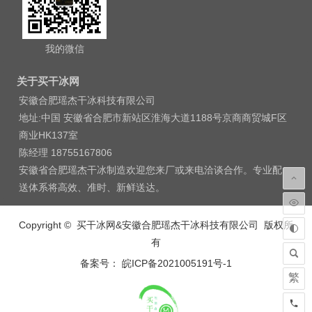
我的微信
关于买干冰网
安徽合肥瑶杰干冰科技有限公司
地址:中国 安徽省合肥市新站区淮海大道1188号京商商贸城F区
商业HK137室
陈经理 18755167806
安徽省合肥瑶杰干冰制造欢迎您来厂或来电洽谈合作。专业配
送体系将高效、准时、新鲜送达。
Copyright © 买干冰网&安徽合肥瑶杰干冰科技有限公司 版权所
有
备案号： 皖ICP备2021005191号-1
繁