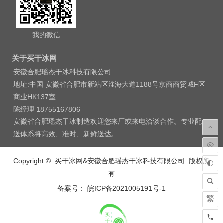
我的微信
关于买干冰网
安徽合肥瑶杰干冰科技有限公司
地址:中国 安徽省合肥市新站区淮海大道1188号京商商贸城F区
商业HK137室
陈经理 18755167806
安徽省合肥瑶杰干冰制造欢迎您来厂或来电洽谈合作。专业配
送体系将高效、准时、新鲜送达。
Copyright © 买干冰网&安徽合肥瑶杰干冰科技有限公司 版权所
有
备案号： 皖ICP备2021005191号-1
繁