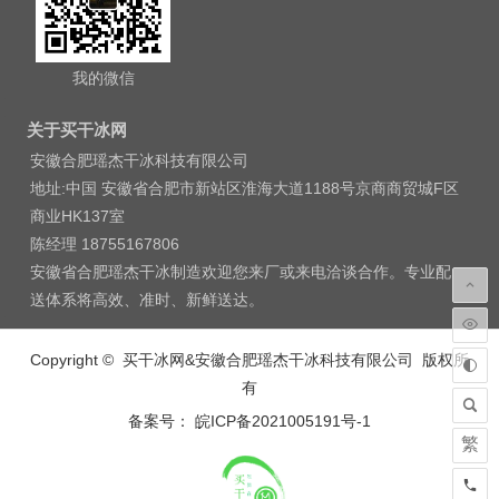
我的微信
关于买干冰网
安徽合肥瑶杰干冰科技有限公司
地址:中国 安徽省合肥市新站区淮海大道1188号京商商贸城F区
商业HK137室
陈经理 18755167806
安徽省合肥瑶杰干冰制造欢迎您来厂或来电洽谈合作。专业配
送体系将高效、准时、新鲜送达。
Copyright © 买干冰网&安徽合肥瑶杰干冰科技有限公司 版权所
有
备案号： 皖ICP备2021005191号-1
繁