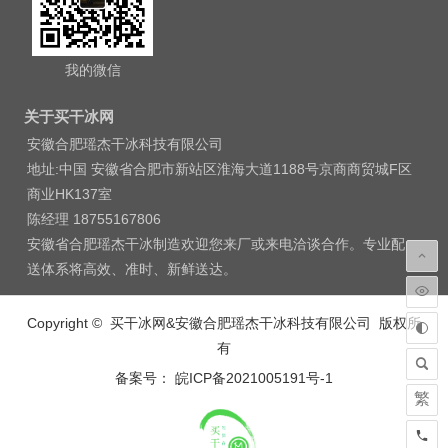
我的微信
关于买干冰网
安徽合肥瑶杰干冰科技有限公司
地址:中国 安徽省合肥市新站区淮海大道1188号京商商贸城F区
商业HK137室
陈经理 18755167806
安徽省合肥瑶杰干冰制造欢迎您来厂或来电洽谈合作。专业配
送体系将高效、准时、新鲜送达。
Copyright © 买干冰网&安徽合肥瑶杰干冰科技有限公司 版权所
有
备案号： 皖ICP备2021005191号-1
繁