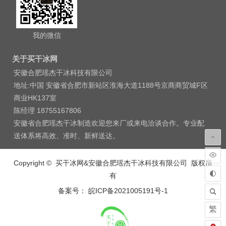
我的微信
关于买干冰网
安徽合肥瑶杰干冰科技有限公司
地址:中国 安徽省合肥市新站区淮海大道1188号京商商贸城F区
商业HK137室
陈经理 18755167806
安徽省合肥瑶杰干冰制造欢迎您来厂或来电洽谈合作。专业配
送体系将高效、准时、新鲜送达。
Copyright © 买干冰网&安徽合肥瑶杰干冰科技有限公司 版权所
有
备案号： 皖ICP备2021005191号-1
繁