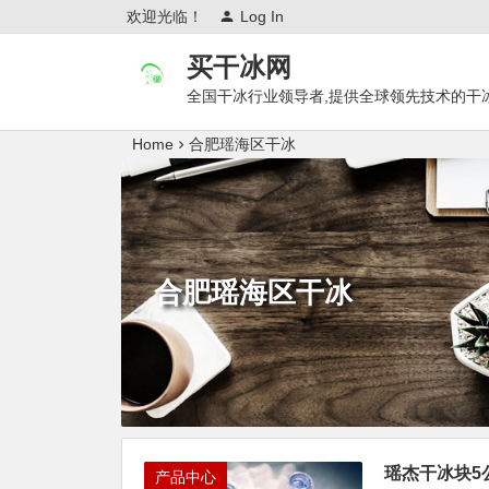
欢迎光临！
Log In
买干冰网
全国干冰行业领导者,提供全球领先技术的干
Home
合肥瑶海区干冰
合肥瑶海区干冰
瑶杰干冰块5
产品中心