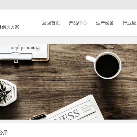
返回首页
产品中心
生产设备
行业应
冰解决方案
公斤