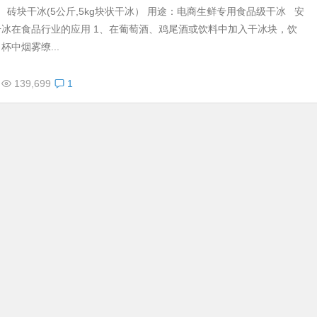
： 砖块干冰(5公斤,5kg块状干冰） 用途：电商生鲜专用食品级干冰 安
冰在食品行业的应用 1、在葡萄酒、鸡尾酒或饮料中加入干冰块，饮
中烟雾缭...
139,699
1