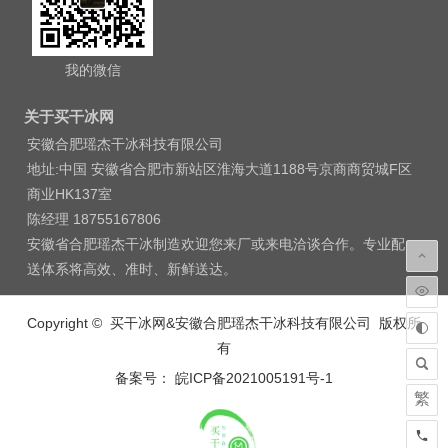
我的微信
关于买干冰网
安徽合肥瑶杰干冰科技有限公司
地址:中国 安徽省合肥市新站区淮海大道1188号京商商贸城F区
商业HK137室
陈经理 18755167806
安徽省合肥瑶杰干冰制造欢迎您来厂或来电洽谈合作。专业配
送体系将高效、准时、新鲜送达。
Copyright © 买干冰网&安徽合肥瑶杰干冰科技有限公司 版权所
有
备案号： 皖ICP备2021005191号-1
繁