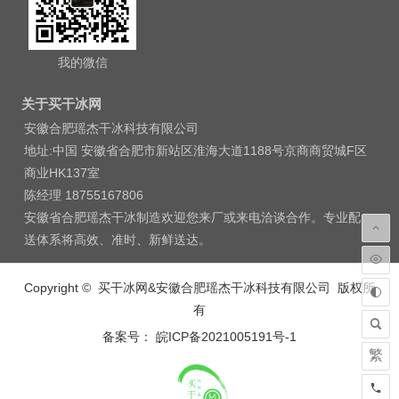
我的微信
关于买干冰网
安徽合肥瑶杰干冰科技有限公司
地址:中国 安徽省合肥市新站区淮海大道1188号京商商贸城F区
商业HK137室
陈经理 18755167806
安徽省合肥瑶杰干冰制造欢迎您来厂或来电洽谈合作。专业配
送体系将高效、准时、新鲜送达。
Copyright © 买干冰网&安徽合肥瑶杰干冰科技有限公司 版权所
有
备案号： 皖ICP备2021005191号-1
繁