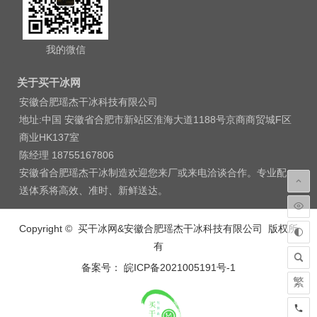
我的微信
关于买干冰网
安徽合肥瑶杰干冰科技有限公司
地址:中国 安徽省合肥市新站区淮海大道1188号京商商贸城F区
商业HK137室
陈经理 18755167806
安徽省合肥瑶杰干冰制造欢迎您来厂或来电洽谈合作。专业配
送体系将高效、准时、新鲜送达。
Copyright © 买干冰网&安徽合肥瑶杰干冰科技有限公司 版权所
有
备案号： 皖ICP备2021005191号-1
繁