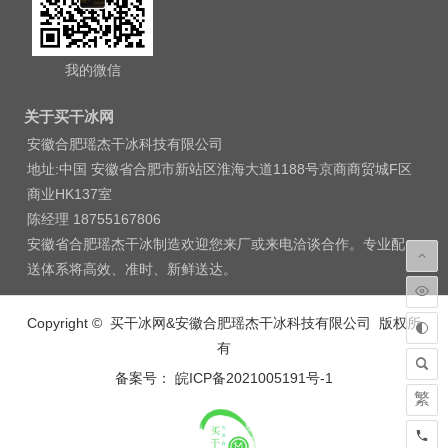
我的微信
关于买干冰网
安徽合肥瑶杰干冰科技有限公司
地址:中国 安徽省合肥市新站区淮海大道1188号京商商贸城F区
商业HK137室
陈经理 18755167806
安徽省合肥瑶杰干冰制造欢迎您来厂或来电洽谈合作。专业配
送体系将高效、准时、新鲜送达。
Copyright © 买干冰网&安徽合肥瑶杰干冰科技有限公司 版权所
有
备案号： 皖ICP备2021005191号-1
繁