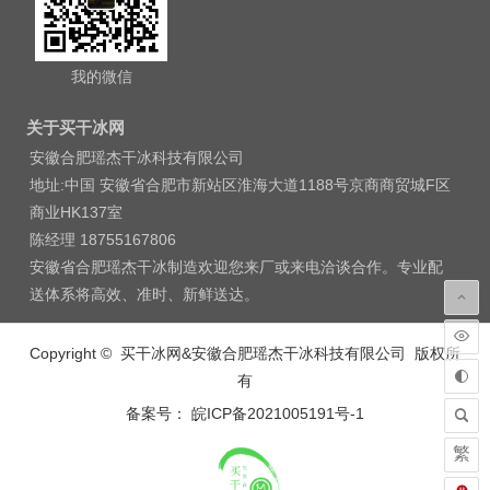
我的微信
关于买干冰网
安徽合肥瑶杰干冰科技有限公司
地址:中国 安徽省合肥市新站区淮海大道1188号京商商贸城F区
商业HK137室
陈经理 18755167806
安徽省合肥瑶杰干冰制造欢迎您来厂或来电洽谈合作。专业配
送体系将高效、准时、新鲜送达。
Copyright © 买干冰网&安徽合肥瑶杰干冰科技有限公司 版权所
有
备案号： 皖ICP备2021005191号-1
繁