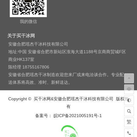
我的微信
关于买干冰网
安徽合肥瑶杰干冰科技有限公司
地址:中国 安徽省合肥市新站区淮海大道1188号京商商贸城F区
商业HK137室
陈经理 18755167806
安徽省合肥瑶杰干冰制造欢迎您来厂或来电洽谈合作。专业配
送体系将高效、准时、新鲜送达。
Copyright © 买干冰网&安徽合肥瑶杰干冰科技有限公司 版权所
有
备案号： 皖ICP备2021005191号-1
繁