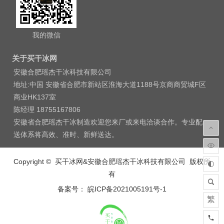
我的微信
关于买干冰网
安徽合肥瑶杰干冰科技有限公司
地址:中国 安徽省合肥市新站区淮海大道1188号京商商贸城F区
商业HK137室
陈经理 18755167806
安徽省合肥瑶杰干冰制造欢迎您来厂或来电洽谈合作。专业配
送体系将高效、准时、新鲜送达。
Copyright © 买干冰网&安徽合肥瑶杰干冰科技有限公司 版权所
有
备案号： 皖ICP备2021005191号-1
繁