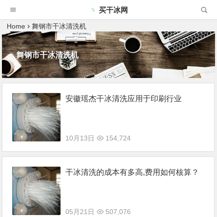
买干冰网
Home
舞钢市干冰清洗机
舞钢市干冰清洗机
安徽瑶杰干冰清洗应用于印刷行业
10月13日
154,724
干冰清洗的成本有多高,费用如何核算？
05月21日
507,076