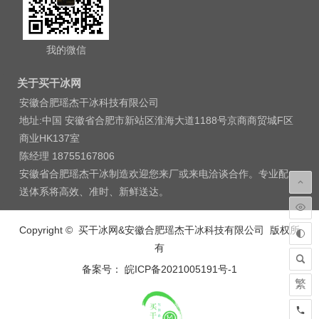
我的微信
关于买干冰网
安徽合肥瑶杰干冰科技有限公司
地址:中国 安徽省合肥市新站区淮海大道1188号京商商贸城F区
商业HK137室
陈经理 18755167806
安徽省合肥瑶杰干冰制造欢迎您来厂或来电洽谈合作。专业配
送体系将高效、准时、新鲜送达。
Copyright © 买干冰网&安徽合肥瑶杰干冰科技有限公司 版权所
有
备案号： 皖ICP备2021005191号-1
繁