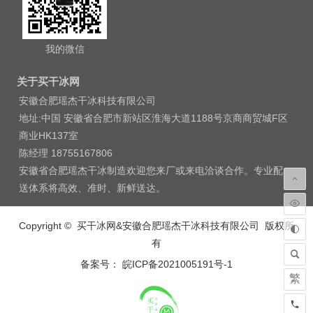
我的微信
关于买干冰网
安徽合肥瑶杰干冰科技有限公司
地址:中国 安徽省合肥市新站区淮海大道1188号京商商贸城F区
商业HK137室
陈经理 18755167806
安徽省合肥瑶杰干冰制造欢迎您来厂或来电洽谈合作。专业配
送体系将高效、准时、新鲜送达。
Copyright © 买干冰网&安徽合肥瑶杰干冰科技有限公司 版权所
有
备案号： 皖ICP备2021005191号-1
繁