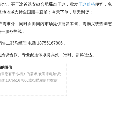
基地，买干冰首选安徽合肥
瑶
杰干冰，批发
干冰价格
便宜，免
其他地域支持全国顺丰直邮；今天下单，明天到货；
户需求外，同时面向国内市场提供批发零售。需购买或查询您
统一服务热线：
销售二部马经理 电话 18755167806，
电洽谈合作。专业配送体系将高效、准时、新鲜送达。
我的微信
如果您有干冰相关的需求,欢迎来电洽谈;
电话:18755167806或扫描左侧的微信