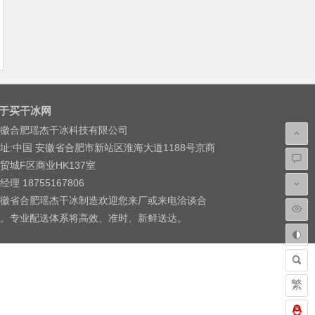
于买干冰网
徽合肥瑶杰干冰科技有限公司
址:中国 安徽省合肥市新站区淮海大道1188号京商
贸城F区商业HK137室
经理 18755167806
徽省合肥瑶杰干冰制造欢迎您来厂或来电洽谈合
。专业配送体系将高效、准时、新鲜送达。
繁