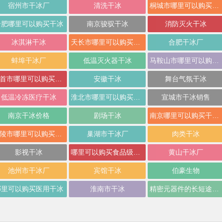
宿州市干冰厂
清洗干冰
桐城市哪里可以购买干冰
合肥哪里可以购买干冰
南京骏驭干冰
消防灭火干冰
冰淇淋干冰
天长市哪里可以购买干冰明光市哪里可以购买干冰
合肥干冰厂
蚌埠干冰厂
低温灭火器干冰
马鞍山市哪里可以购买干冰
界首市哪里可以购买干冰
安徽干冰
舞台气氛干冰
低温冷冻医疗干冰
淮北市哪里可以购买干冰
宣城市干冰销售
南京干冰价格
剧场干冰
南京哪里可以购买干冰销售
铜陵市哪里可以购买干冰
巢湖市干冰厂
肉类干冰
料与聚氨酯行业
安徽瑶杰干冰厂冷链物流片状干冰生产设备
影视干冰
哪里可以购买食品级干冰
黄山干冰厂
池州市干冰厂
宾馆干冰
伯豪生物
哪里可以购买医用干冰
淮南市干冰
精密元器件的长短途运输干冰