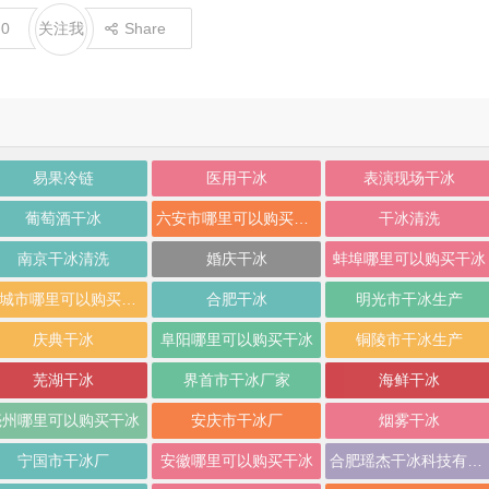
e
0
关注我
Share
易果冷链
医用干冰
表演现场干冰
葡萄酒干冰
六安市哪里可以购买干冰厂
干冰清洗
南京干冰清洗
婚庆干冰
蚌埠哪里可以购买干冰
宣城市哪里可以购买干冰
合肥干冰
明光市干冰生产
庆典干冰
阜阳哪里可以购买干冰
铜陵市干冰生产
芜湖干冰
界首市干冰厂家
海鲜干冰
亳州哪里可以购买干冰
安庆市干冰厂
烟雾干冰
宁国市干冰厂
安徽哪里可以购买干冰
合肥瑶杰干冰科技有限责任公司