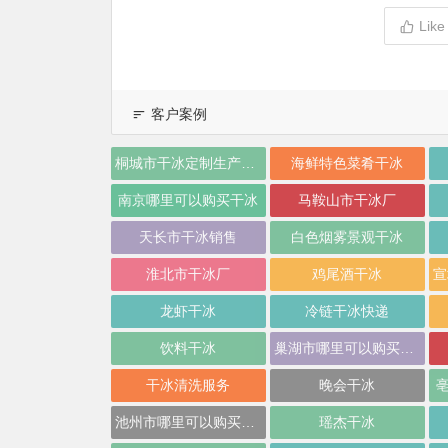
Lik
客户案例
桐城市干冰定制生产制造
海鲜特色菜肴干冰
南京哪里可以购买干冰
马鞍山市干冰厂
天长市干冰销售
白色烟雾景观干冰
淮北市干冰厂
鸡尾酒干冰
龙虾干冰
冷链干冰快递
饮料干冰
巢湖市哪里可以购买干冰
干冰清洗服务
晚会干冰
池州市哪里可以购买干冰
瑶杰干冰