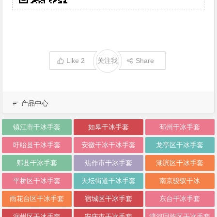
Like
2
关注我
Share
产品中心
镇江市干冰手套
如皋干冰手套
邳州干冰手套
盱眙县干冰手套
安徽干冰干冰手套
龙亭区干冰手套
郏县干冰手套
焦作市干冰手套
湖滨区干冰手套
平桥区干冰手套
天坛街道干冰手套
南京骏驭干冰
雨花台区干冰手套
宿城区干冰手套
东台干冰手套
润州区干冰手套
安庆市干冰手套
瀍河回族区干冰手套