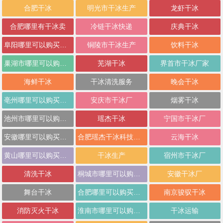
合肥干冰
明光市干冰生产
龙虾干冰
合肥哪里有干冰卖
冷链干冰快递
庆典干冰
阜阳哪里可以购买干冰
铜陵市干冰生产
饮料干冰
巢湖市哪里可以购买干冰
芜湖干冰
界首市干冰厂家
海鲜干冰
干冰清洗服务
晚会干冰
亳州哪里可以购买干冰
安庆市干冰厂
烟雾干冰
池州市哪里可以购买干冰
瑶杰干冰
宁国市干冰厂
安徽哪里可以购买干冰
合肥瑶杰干冰科技有限责任公司
云海干冰
黄山哪里可以购买干冰
干冰生产
宿州市干冰厂
清洗干冰
桐城市哪里可以购买干冰
安徽干冰厂
舞台干冰
合肥哪里可以购买干冰
南京骏驭干冰
消防灭火干冰
淮南市哪里可以购买干冰
干冰运输