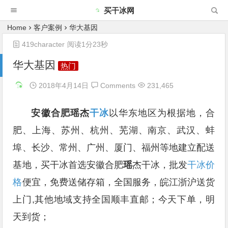
买干冰网
Home
客户案例
华大基因
419character
阅读1分23秒
华大基因
热门
2018年4月14日
Comments
231,465
安徽合肥瑶杰
干冰
以华东地区为根据地，合
肥、上海、苏州、杭州、芜湖、南京、武汉、蚌
埠、长沙、常州、广州、厦门、福州等地建立配送
基地，买干冰首选安徽合肥
瑶
杰干冰，批发
干冰价
格
便宜，免费送储存箱，全国服务，皖江浙沪送货
上门,其他地域支持全国顺丰直邮；今天下单，明
天到货；